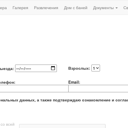
ера
Галерея
Развлечения
Дом с баней
Документы
Св
Взрослых:
выезда:
елефон:
Email:
ональных данных, а также подтверждаю ознакомление и согла
 со всей