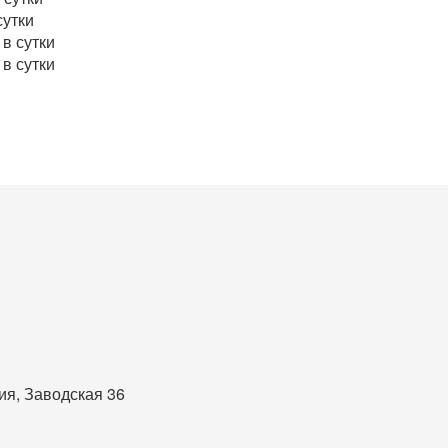
сутки
 в сутки
 в сутки
ия, Заводская 36