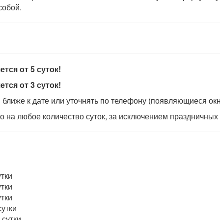
собой.
тся от 5 суток!
тся от 3 суток!
ближе к дате или уточнять по телефону
(появляющиеся окн
 на любое количество суток, за исключением праздничных
утки
утки
утки
сутки
 сутки