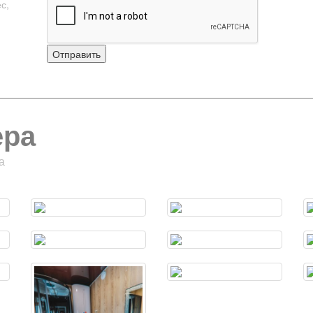
с,
ера
а