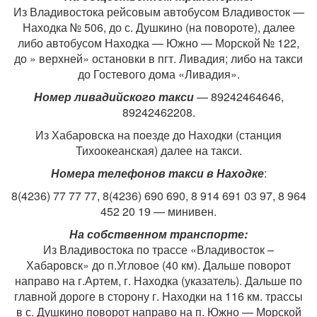
Из Владивостока рейсовым автобусом Владивосток —
Находка № 506, до с. Душкино (на повороте), далее
либо автобусом Находка — Южно — Морской № 122,
до » верхней» остановки в пгт. Ливадия; либо на такси
до Гостевого дома «Ливадия».
Номер ливадийского такси
— 89242464646,
89242462208.
Из Хабаровска на поезде до Находки (станция
Тихоокеанская) далее на такси.
Номера телефонов такси в Находке
:
8(4236) 77 77 77, 8(4236) 690 690, 8 914 691 03 97, 8 964
452 20 19 — минивен.
На собственном транспорте:
Из Владивостока по трассе «Владивосток –
Хабаровск» до п.Угловое (40 км). Дальше поворот
направо на г.Артем, г. Находка (указатель). Дальше по
главной дороге в сторону г. Находки на 116 км. трассы
в с. Душкино поворот направо на п. Южно — Морской